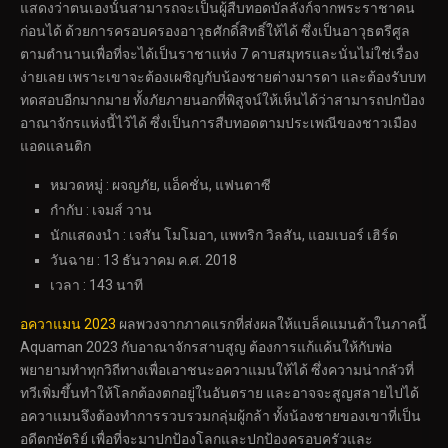
แสดงว่าตนเองนั้นสามารถจะเป็นผู้สืบทอดบัลลังก์จากพระราชาคน
ก่อนได้ ด้วยการครอบครองอาวุธศักดิ์สิทธิ์ให้ได้ ซึ่งเป็นอาวุธตรีศูล
ตามตำนานเพื่อที่จะได้เป็นราชาแห่ง 7 คาบสมุทรและนั่นไม่ใช่เรื่อง
ง่ายเลย เพราะเขาจะต้องเผชิญกับน้องชายต่างมารดา และต้องรับบท
ทดสอบอีกมากมาย ทั้งภัยภายนอกที่พิสูจน์ให้เห็นได้ว่าสามารถปกป้อง
อาณาจักรแห่งนี้ไว้ได้ ซึ่งเป็นการสืบทอดตามประเพณีของชาวเมือง
แอดแลนติก
หมวดหมู่ : ผจญภัย, แอ็คชั่น, แฟนตาซี
กำกับ : เจมส์ วาน
นักแสดงนำ : เจสัน โมโมอา, แพทริก วิลสัน, แอมเบอร์ เฮิร์ด
วันฉาย : 13 ธันวาคม ค.ศ. 2018
เวลา : 143 นาที
อควาแมน 2023
ผลพวงจากภาคแรกที่ส่งผลให้แบล็คแมนต้าในภาคนี้
Aquaman 2023 กับอาณาจักรสาบสูญ ต้องการแก้แค้นให้กับพ่อ
พยายามทำทุกวิถีทางเพื่อเอาชนะอควาแมนให้ได้ ซึ่งความน่ากลัวที่
ทวีเพิ่มขึ้นทำให้โลกต้องตกอยู่ในอันตราย และอาจจะสูญสลายไปได้
อควาแมนจึงต้องทำการรวบรวมกลุ่มผู้กล้า ทั้งน้องชายของเขาที่เป็น
อดีตกษัตริย์ เพื่อที่จะมาปกป้องโลกและปกป้องครอบครัวและ