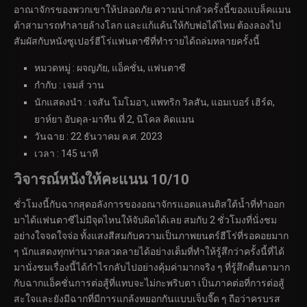
อาณาจักรของพวกเขาให้ปลอดภัย ความน่ากลัวครั้งนี้ของแบล็คแมน
ต้าสามารถทำลายล้างโลก และแก้แค้นให้กับพ่อได้ไหม ต้องลองไป
สัมผัสกับหนังซูเปอร์ฮีโร่แฟนตาซีที่ทำรายได้ถล่มทลายครั้งนี้
หมวดหมู่ : ผจญภัย, แอ็คชั่น, แฟนตาซี
กำกับ : เจมส์ วาน
นักแสดงนำ : เจสัน โมโมอา, แพทริก วิลสัน, แอมเบอร์ เฮิร์ด,
ยาห์ยา อับดุล-มาทีน ที่ 2, นิโคล คิดแมน
วันฉาย : 22 ธันวาคม ค.ศ. 2023
เวลา : 145 นาที
วิจารณ์หนังให้คะแนน
10/10
ชั่วโมงนี้กับฉากสุดอลังการของอณาจักรแอตแลนติสใต้น้ำที่ทำออก
มาได้แฟนตาซีไม่มีจุดไหนให้จับผิดได้เลย สมกับ 2 ชั่วโมงที่นั่งชม
อย่างใจจดใจจ่อ ทั้งแสงสีสมกับความเป็นภาพยนตร์ฮีโร่ที่รอคอยมาก
ๆ นักแสดงทุกท่านวาดลวดลายได้อย่างเต็มที่ทำให้รู้สึกว่าครั้งนี้ที่ได้
มานั่งชมเรื่องนี้ได้กำไรกลับไปอย่างคุ้มค่ามากจริง ๆ ที่รู้สึกตื่นตามาก
กับฉากแอ็คชั่นการต่อสู้ที่แทบจะไม่กะพริบตา เป็นภาคต่อที่การต่อสู้
สะใจและยังมีฉากที่มีการแกล้งหยอกกันแบบเจ็บจี๊ด ๆ ถือว่าครบรส