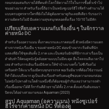
กลมกล่อมสมกับรายได้ที่คนทั่วโลกให้ความไว้ใจในการซื้อตั๋วเข้าไป
ชมอย่างมาก สำหรับเรื่องนี้ถือว่าเป็นหนังซูเปอร์ฮีโร่ที่สร้างตำนานได้
แบบครบสูตรหากใครที่ยังไม่ได้ดูต้องหามาดูกันเลยทีเดียว รับรองว่า
ความผิดหวังไม่มี มีแต่ความสุขสนุกตลอดทั้งเรื่อง 10/10 ไม่มีหัก
เปรียบเทียบอควาแมนกับเรื่องอื่น ๆ ในจักรวาล
ค่ายหนัง
DC
สำหรับเรื่องอควาแมน ทั้งภาคแรกและภาคสองนี้ ตัวหนังมีความแตก
ต่างจากหนังเรื่องอื่น ๆ ของค่ายหนัง DC ค่อนข้างมาก เริ่มต้นที่นัก
แสดงที่ยังใช้ชุดเดิมทั้ง 2 ภาค และเป็นฟอร์มยักษ์ที่มีการเล่าเรื่องเป็น
ลำดับทำให้คนดูหนังรู้คล้อยตามแบบไม่มีสะดุด ลื่นไหลจนลืมเวลาไป
เลย สำหรับการเดินเรื่องมีจังหวะให้ขำบ้างบางครั้ง ไม่ซีเรียสไม่
เครียดทำให้แนวเรื่องมีครบทุกอรรถรส พอเริ่มมีฉากที่ต้องใช้อารมณ์
ก็ทำได้แบบถึงมาก ดูเป็นเส้นเรื่องสำหรับคนดูที่ชอบความกลมกล่อม
ไม่หนักไปทางด้านใดด้านหนึ่งซึ่งก็ต้องชมผู้กำกับเลยว่าสามารถทำ
เรื่องนี้ออกมาได้ดี ก็การันตีด้วยรายได้ทั้ง 2 ภาค ตั้งแต่เริ่มต้นจนมา
ปิดจบได้อย่างสวยงามของ Aquaman (2023)
สรุป
Aquaman (อควาแมน) หนังซูเปอร์
ฮีโร่จากค่ายหนัง DC ที่ต้องดู