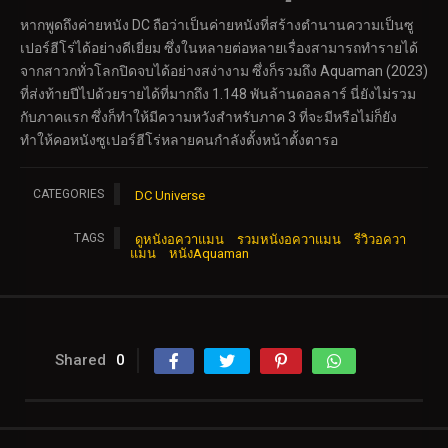
หากพูดถึงค่ายหนัง DC ถือว่าเป็นค่ายหนังที่สร้างตำนานความเป็นซู
เปอร์ฮีโร่ได้อย่างดีเยี่ยม ซึ่งในหลายต่อหลายเรื่องสามารถทำรายได้
จากสาวกทั่วโลกปิดจบได้อย่างสง่างาม ซึ่งก็รวมถึง Aquaman (2023)
ที่ส่งท้ายปีไปด้วยรายได้ที่มากถึง 1.148 พันล้านดอลลาร์ นี่ยังไม่รวม
กับภาคแรก ซึ่งก็ทำให้มีความหวังสำหรับภาค 3 ที่จะมีหรือไม่ก็ยัง
ทำให้คอหนังซูเปอร์ฮีโร่หลายคนกำลังตั้งหน้าตั้งตารอ
CATEGORIES
DC Universe
TAGS
ดูหนังอควาแมน
รวมหนังอควาแมน
รีวิวอควา
แมน
หนังAquaman
Shared
0