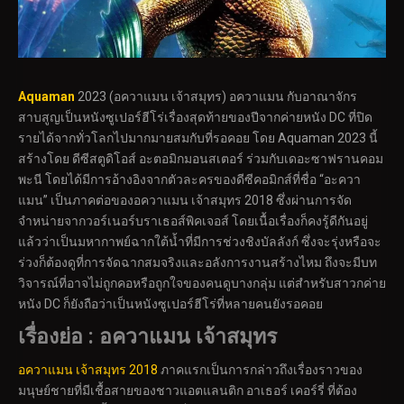
Aquaman
2023 (อควาแมน เจ้าสมุทร) อควาแมน กับอาณาจักร
สาบสูญเป็นหนังซูเปอร์ฮีโร่เรื่องสุดท้ายของปีจากค่ายหนัง DC ที่ปิด
รายได้จากทั่วโลกไปมากมายสมกับที่รอคอย โดย Aquaman 2023 นี้
สร้างโดย ดีซีสตูดิโอส์ อะตอมิกมอนสเตอร์ ร่วมกับเดอะซาฟรานคอม
พะนี โดยได้มีการอ้างอิงจากตัวละครของดีซีคอมิกส์ที่ชื่อ “อะควา
แมน” เป็นภาคต่อของอควาแมน เจ้าสมุทร 2018 ซึ่งผ่านการจัด
จำหน่ายจากวอร์เนอร์บราเธอส์พิคเจอส์ โดยเนื้อเรื่องก็คงรู้ดีกันอยู่
แล้วว่าเป็นมหากาพย์ฉากใต้น้ำที่มีการช่วงชิงบัลลังก์ ซึ่งจะรุ่งหรือจะ
ร่วงก็ต้องดูที่การจัดฉากสมจริงและอลังการงานสร้างไหม ถึงจะมีบท
วิจารณ์ที่อาจไม่ถูกคอหรือถูกใจของคนดูบางกลุ่ม แต่สำหรับสาวกค่าย
หนัง DC ก็ยังถือว่าเป็นหนังซูเปอร์ฮีโร่ที่หลายคนยังรอคอย
เรื่องย่อ : อควาแมน เจ้าสมุทร
อควาแมน เจ้าสมุทร 2018
ภาคแรกเป็นการกล่าวถึงเรื่องราวของ
มนุษย์ชายที่มีเชื้อสายของชาวแอตแลนติก อาเธอร์ เคอร์รี่ ที่ต้อง