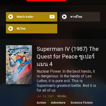
Watch trailer
พากย์ไทย
ซับไทย
Superman IV (1987) The
Quest for Peace ซูเปอร์
แมน 4
Nuclear Power. In the best hands, it
is dangerous. In the hands of Lex
Luthor, it is pure evil. This is
Superman's greatest battle. And it is
for all of us.
Jul. 24, 1987
90 Min.
Action
Adventure
Science Fiction