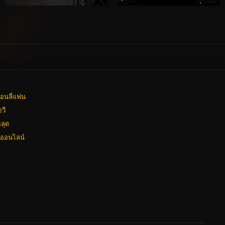
อนลี่แฟน
อวี
ลุด
งออนไลน์