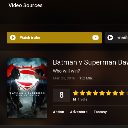
Video Sources
Watch trailer
พากย์
Batman v Superman Daw
Who will win?
Mar. 23, 2016
152 Min.
8
1
vote
Action
Adventure
Fantasy