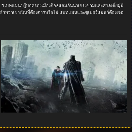
 “แบทแมน” ผู้ปกครองเมืองก็อธแธมอันน่าเกรงขามและศาลเตี้ยผู้มี
ิง ๆ แล้วพวกเขาเป็นที่ต้องการหรือไม่ แบทแมนและซูเปอร์แมนก็ต้องเจอ